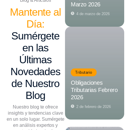
Blog & Artículos
Marzo 2026
Mantente al
4 de marzo de 2026
Día:
Sumérgete
en las
Últimas
Novedades
Tributario
de Nuestro
Obligaciones
Tributarias Febrero
Blog
2026
Nuestro blog te ofrece
2 de febrero de 2026
insights y tendencias clave
en un solo lugar. Sumérgete
en análisis expertos y