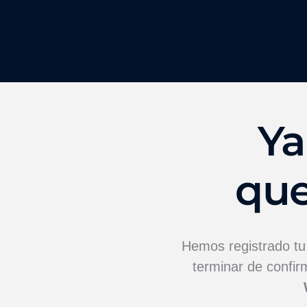
Ya
que
Hemos registrado tu 
terminar de confir