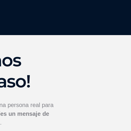
nos
aso!
una persona real para
íes un mensaje de
.