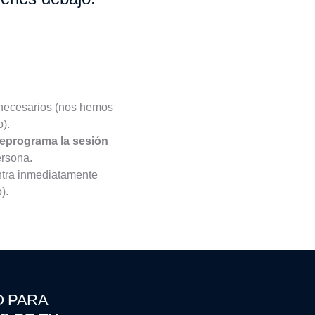
necesarios (nos hemos
).
reprograma la sesión
ersona.
ntra inmediatamente
).
O PARA