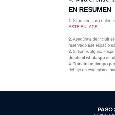
EN RESUMEN
1.
Si aún no has confirma
ESTE ENLACE
.
2.
Asegúrate de incluir e
reservado ese espacio sol
3.
Si tienes alguna sospech
desde el whataspp
donde
4. Tomate un tiempo par
debajo en esta misma pág
PASO 