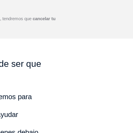
o, tendremos que
cancelar tu
ede ser que
remos para
ayudar
ienes debajo.