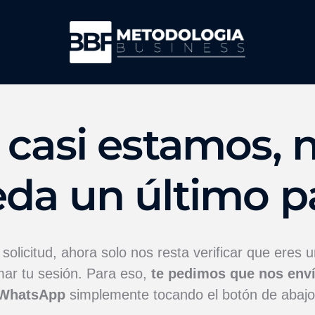
 casi estamos, 
da un último p
solicitud, ahora solo nos resta verificar que eres 
mar tu sesión. Para eso,
te pedimos que nos env
WhatsApp
simplemente tocando el botón de abajo