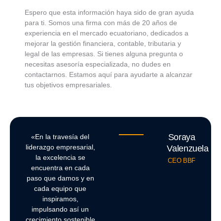
Espero que esta información haya sido de gran ayuda
para ti. Somos una firma con más de 20 años de
experiencia en el mercado ecuatoriano, dedicados a
mejorar la gestión financiera, contable, tributaria y
legal de las empresas. Si tienes alguna pregunta o
necesitas asesoría especializada, no dudes en
contactarnos. Estamos aquí para ayudarte a alcanzar
tus objetivos empresariales.
Soraya
«En la travesía del
liderazgo empresarial,
Valenzuela
la excelencia se
CEO BBF
encuentra en cada
paso que damos y en
cada equipo que
inspiramos,
impulsando así un
crecimiento sostenible