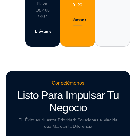
Plaza,
0120
Of. 406
/ 407
Llámanos
Llévame
Conectémonos
Listo Para Impulsar Tu
Negocio
Tu Éxito es Nuestra Prioridad: Soluciones a Medida
que Marcan la Diferencia