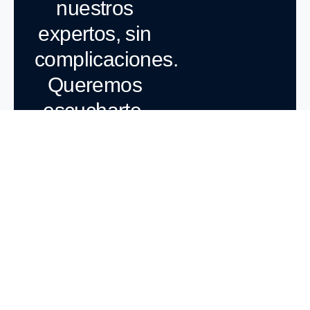
nuestros
expertos, sin
complicaciones.
Queremos
escucharte.
Sobre BBF
En BBF, impulsamos el éxito de tu negocio más allá de los
números.
Nuestros Servicios