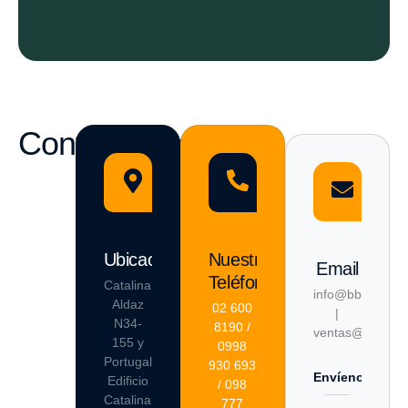
Conversemos
Ubicación
Nuestro
Email
Teléfono
Catalina
info@bbf.com.e
Aldaz
02 600
|
N34-
8190 /
ventas@bbf.com
155 y
0998
Portugal,
930 693
Envíenos un co
Edificio
/ 098
Catalina
777