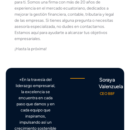
para ti. Somos una firma con más de 20 años de
experiencia en el mercado ecuatoriano, dedicados a
mejorar la gestión financiera, contable, tributaria y legal
de las empresas. Si tienes alguna pregunta o necesitas
asesoría especializada, no dudes en contactarnos.
Estamos aquí para ayudarte a alcanzar tus objetivos
empresariales.
¡Hasta la próxima!
Soraya
«En la travesía del
liderazgo empresarial,
Valenzuela
la excelencia se
CEO BBF
encuentra en cada
paso que damos y en
cada equipo que
inspiramos,
impulsando así un
crecimiento sostenible