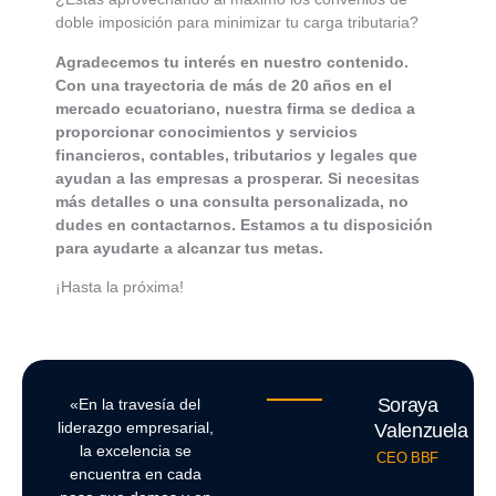
doble imposición para minimizar tu carga tributaria?
Agradecemos tu interés en nuestro contenido.
Con una trayectoria de más de 20 años en el
mercado ecuatoriano, nuestra firma se dedica a
proporcionar conocimientos y servicios
financieros, contables, tributarios y legales que
ayudan a las empresas a prosperar. Si necesitas
más detalles o una consulta personalizada, no
dudes en contactarnos. Estamos a tu disposición
para ayudarte a alcanzar tus metas.
¡Hasta la próxima!
Soraya
«En la travesía del
liderazgo empresarial,
Valenzuela
la excelencia se
CEO BBF
encuentra en cada