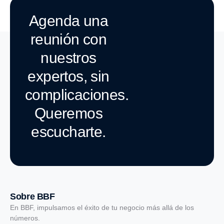
Agenda una
reunión con
nuestros
expertos, sin
complicaciones.
Queremos
escucharte.
Sobre BBF
En BBF, impulsamos el éxito de tu negocio más allá de los
números.