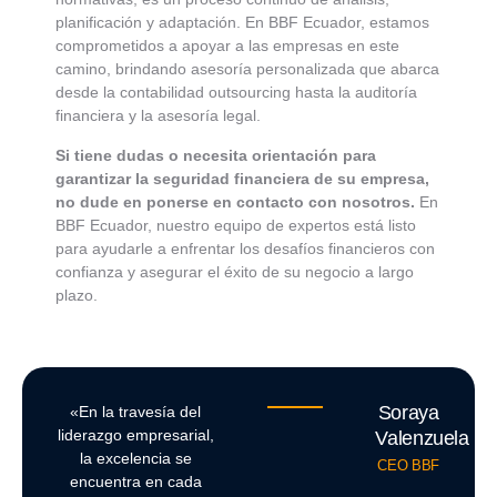
planificación y adaptación. En BBF Ecuador, estamos
comprometidos a apoyar a las empresas en este
camino, brindando asesoría personalizada que abarca
desde la contabilidad outsourcing hasta la auditoría
financiera y la asesoría legal.
Si tiene dudas o necesita orientación para
garantizar la seguridad financiera de su empresa,
no dude en ponerse en contacto con nosotros.
En
BBF Ecuador, nuestro equipo de expertos está listo
para ayudarle a enfrentar los desafíos financieros con
confianza y asegurar el éxito de su negocio a largo
plazo.
Soraya
«En la travesía del
liderazgo empresarial,
Valenzuela
la excelencia se
CEO BBF
encuentra en cada