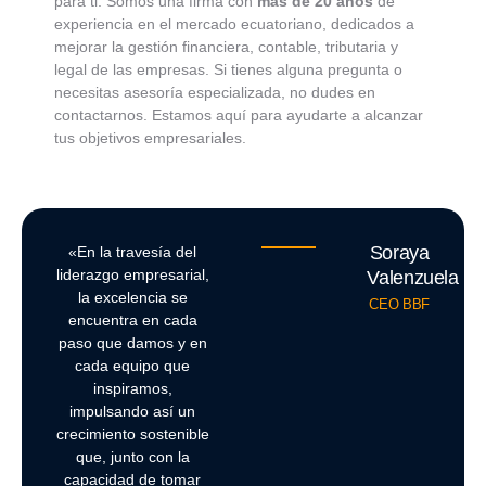
para ti. Somos una firma con
más de 20 años
de
experiencia en el mercado ecuatoriano, dedicados a
mejorar la gestión financiera, contable, tributaria y
legal de las empresas. Si tienes alguna pregunta o
necesitas asesoría especializada, no dudes en
contactarnos. Estamos aquí para ayudarte a alcanzar
tus objetivos empresariales.
Soraya
«En la travesía del
liderazgo empresarial,
Valenzuela
la excelencia se
CEO BBF
encuentra en cada
paso que damos y en
cada equipo que
inspiramos,
impulsando así un
crecimiento sostenible
que, junto con la
capacidad de tomar