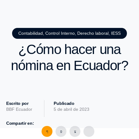
Contabilidad
,
Control Interno
,
Derecho laboral
,
IESS
¿Cómo hacer una
nómina en Ecuador?
Escrito por
Publicado
BBF Ecuador
5 de abril de 2023
Compartir en: