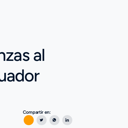
zas al
cuador
Compartir en: