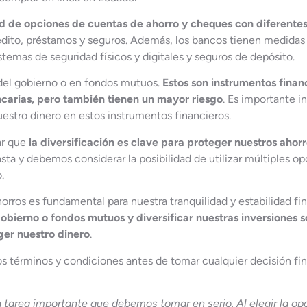
 de opciones de cuentas de ahorro y cheques con diferentes t
édito, préstamos y seguros. Además, los bancos tienen medidas 
temas de seguridad físicos y digitales y seguros de depósito.
 del gobierno o en fondos mutuos.
Estos son instrumentos fina
carias, pero también tienen un mayor riesgo
. Es importante i
uestro dinero en estos instrumentos financieros.
ar que
la diversificación es clave para proteger nuestros ahor
ta y debemos considerar la posibilidad de utilizar múltiples o
.
rros es fundamental para nuestra tranquilidad y estabilidad fi
gobierno o fondos mutuos y diversificar nuestras inversiones 
er nuestro dinero
.
s términos y condiciones antes de tomar cualquier decisión fin
a tarea importante que debemos tomar en serio. Al elegir la o