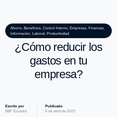
Ahorro
,
Beneficios
,
Control Interno
,
Empresas
,
Finanzas
,
Información
,
Laboral
,
Productividad
¿Cómo reducir los
gastos en tu
empresa?
Escrito por
Publicado
BBF Ecuador
5 de abril de 2023