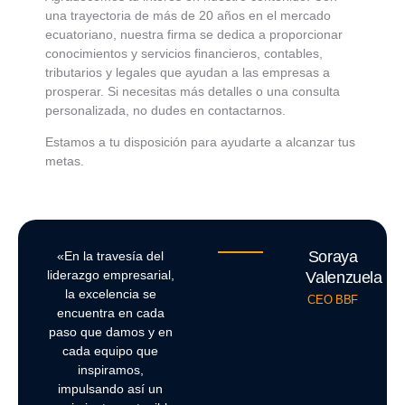
una trayectoria de más de 20 años en el mercado
ecuatoriano, nuestra firma se dedica a proporcionar
conocimientos y servicios financieros, contables,
tributarios y legales que ayudan a las empresas a
prosperar. Si necesitas más detalles o una consulta
personalizada, no dudes en contactarnos.
Estamos a tu disposición para ayudarte a alcanzar tus
metas.
Soraya
«En la travesía del
liderazgo empresarial,
Valenzuela
la excelencia se
CEO BBF
encuentra en cada
paso que damos y en
cada equipo que
inspiramos,
impulsando así un