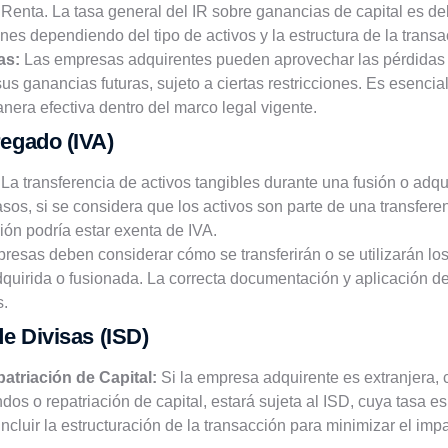
a Renta. La tasa general del IR sobre ganancias de capital es d
nes dependiendo del tipo de activos y la estructura de la transa
as:
Las empresas adquirentes pueden aprovechar las pérdidas t
s ganancias futuras, sujeto a ciertas restricciones. Es esenci
nera efectiva dentro del marco legal vigente.
regado (IVA)
La transferencia de activos tangibles durante una fusión o adqui
sos, si se considera que los activos son parte de una transfe
ión podría estar exenta de IVA.
esas deben considerar cómo se transferirán o se utilizarán los 
quirida o fusionada. La correcta documentación y aplicación de 
s.
de Divisas (ISD)
atriación de Capital:
Si la empresa adquirente es extranjera, 
dos o repatriación de capital, estará sujeta al ISD, cuya tasa e
incluir la estructuración de la transacción para minimizar el imp