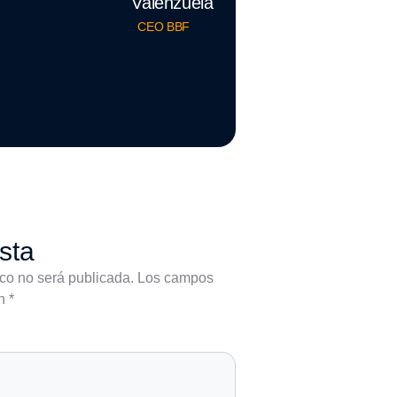
Valenzuela
CEO BBF
sta
ico no será publicada.
Los campos
on
*