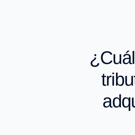
¿Cuál
trib
adqu