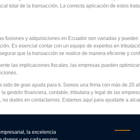
iscal total de la transacción. La correcta aplicación de estos trat
las fusiones y adquisiciones en Ecuador son variadas y pueden in
cción. Es esencial contar con un equipo de expertos en tributac
gurar que la transacción se realice de manera eficiente y conf
mente las implicaciones fiscales, las empresas pueden optimizar
iciones.
a sido de gran ayuda para ti. Somos una firma con más de 20 a
la gestión financiera, contable, tributaria y legal de las empres
, no dudes en contactarnos. Estamos aquí para ayudarte a alcan
empresarial, la excelencia
e damos y en cada equipo