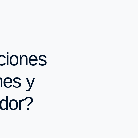
ciones
nes y
ador?