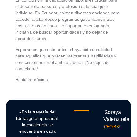
En conclusión, la capacitación laboral es crucial para
el desarrollo personal y profesional de cualquier
individuo. En Ecuador, existen diversas opciones para
acceder a ella, desde programas gubernamentales
hasta cursos en línea. Lo importante es tomar la
iniciativa de buscar oportunidades y no dejar de
aprender nunca.
Esperamos que este artículo haya sido de utilidad
para aquellos que buscan mejorar sus habilidades y
conocimientos en el ámbito laboral. ¡No dejes de
capacitarte!
Hasta la próxima.
Soraya
«En la travesía del
liderazgo empresarial,
Valenzuela
la excelencia se
CEO BBF
encuentra en cada