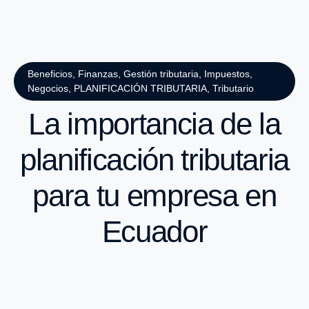
Beneficios
,
Finanzas
,
Gestión tributaria
,
Impuestos
,
Negocios
,
PLANIFICACIÓN TRIBUTARIA
,
Tributario
La importancia de la
planificación tributaria
para tu empresa en
Ecuador