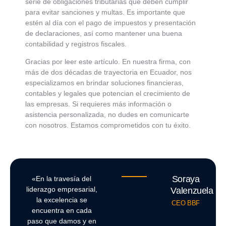
serie de obligaciones tributarias que deben cumplir
para evitar sanciones y multas. Es importante que
estén al día con el pago de impuestos y presentación
de declaraciones, así como mantener una buena
contabilidad y registros fiscales.
Gracias por leer este artículo. En nuestra firma, con
más de dos décadas de trayectoria en Ecuador, nos
especializamos en brindar soluciones financieras,
contables y legales que potencian el crecimiento de
las empresas. Si requieres más información o
asistencia personalizada, no dudes en comunicarte
con nosotros. Estamos comprometidos con tu éxito.
Soraya
«En la travesía del
liderazgo empresarial,
Valenzuela
la excelencia se
CEO BBF
encuentra en cada
paso que damos y en