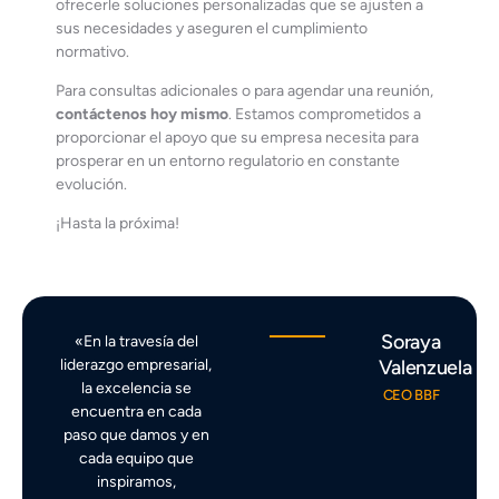
ofrecerle soluciones personalizadas que se ajusten a
sus necesidades y aseguren el cumplimiento
normativo.
Para consultas adicionales o para agendar una reunión,
contáctenos hoy mismo
. Estamos comprometidos a
proporcionar el apoyo que su empresa necesita para
prosperar en un entorno regulatorio en constante
evolución.
¡Hasta la próxima!
Soraya
«En la travesía del
liderazgo empresarial,
Valenzuela
la excelencia se
CEO BBF
encuentra en cada
paso que damos y en
cada equipo que
inspiramos,