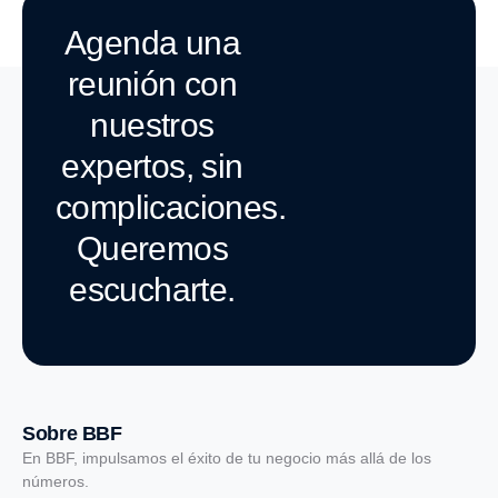
Agenda una
reunión con
nuestros
expertos, sin
complicaciones.
Queremos
escucharte.
Sobre BBF
En BBF, impulsamos el éxito de tu negocio más allá de los
números.