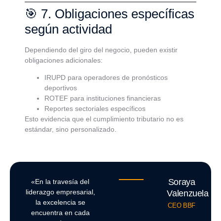
🎯 7. Obligaciones específicas
según actividad
Dependiendo del giro del negocio, pueden existir
obligaciones adicionales:
IRUPD para operadores de pronósticos
deportivos
ROTEF para instituciones financieras
Reportes sectoriales específicos
Esto evidencia que el cumplimiento tributario no es
estándar, sino personalizado.
Soraya
«En la travesía del
liderazgo empresarial,
Valenzuela
la excelencia se
CEO BBF
encuentra en cada