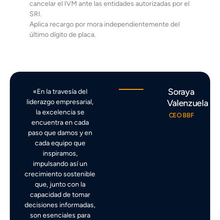
cancelar el IVM ante las entidades autorizadas por el
SRI.
Aplica recargo por mora independientemente del
último dígito de placa.
Soraya
«En la travesía del
liderazgo empresarial,
Valenzuela
la excelencia se
CEO BBF
encuentra en cada
paso que damos y en
cada equipo que
inspiramos,
impulsando así un
crecimiento sostenible
que, junto con la
capacidad de tomar
decisiones informadas,
son esenciales para