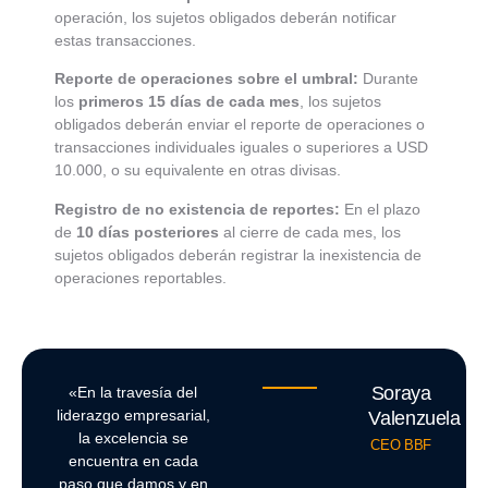
operación, los sujetos obligados deberán notificar
estas transacciones.
Reporte de operaciones sobre el umbral:
Durante
los
primeros 15 días de cada mes
, los sujetos
obligados deberán enviar el reporte de operaciones o
transacciones individuales iguales o superiores a USD
10.000, o su equivalente en otras divisas.
Registro de no existencia de reportes:
En el plazo
de
10 días posteriores
al cierre de cada mes, los
sujetos obligados deberán registrar la inexistencia de
operaciones reportables.
Soraya
«En la travesía del
liderazgo empresarial,
Valenzuela
la excelencia se
CEO BBF
encuentra en cada
paso que damos y en