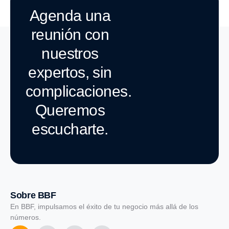
Agenda una
reunión con
nuestros
expertos, sin
complicaciones.
Queremos
escucharte.
Sobre BBF
En BBF, impulsamos el éxito de tu negocio más allá de los
números.