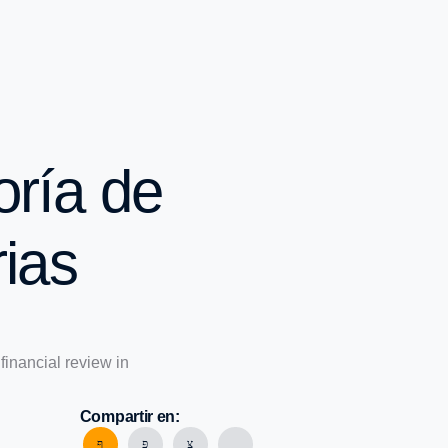
oría de
rias
Compartir en: