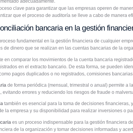
lementado adecuadamente.
roceso clave para garantizar que las empresas operen de manera 
tizar que el proceso de auditoría se lleve a cabo de manera efi
onciliación bancaria en la gestión financi
roceso fundamental en la gestión financiera de cualquier empre
s de dinero que se realizan en las cuentas bancarias de la org
e en comparar los movimientos de la cuenta bancaria registrado
trados en el extracto bancario. De esta forma, se pueden identi
 como pagos duplicados o no registrados, comisiones bancarias 
ria
de forma periódica (mensual, trimestral o anual) permite a l
a, evitando errores y reduciendo los riesgos de fraude o malver
ia
también es esencial para la toma de decisiones financieras, 
o de la empresa y su disponibilidad para realizar inversiones o p
caria
es un proceso indispensable para la gestión financiera d
nanciera de la organización y tomar decisiones informadas y acer