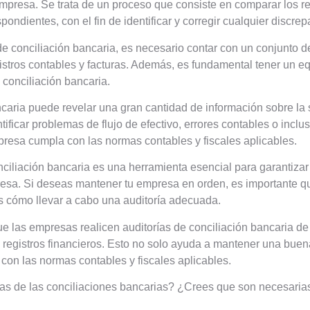
 empresa. Se trata de un proceso que consiste en comparar los r
pondientes, con el fin de identificar y corregir cualquier discrep
 de conciliación bancaria, es necesario contar con un conjunto
istros contables y facturas. Además, es fundamental tener un e
conciliación bancaria.
ncaria puede revelar una gran cantidad de información sobre la
ificar problemas de flujo de efectivo, errores contables o inclu
resa cumpla con las normas contables y fiscales aplicables.
nciliación bancaria es una herramienta esencial para garantizar l
presa. Si deseas mantener tu empresa en orden, es importante 
s cómo llevar a cabo una auditoría adecuada.
e las empresas realicen auditorías de conciliación bancaria de 
us registros financieros. Esto no solo ayuda a mantener una buen
con las normas contables y fiscales aplicables.
ías de las conciliaciones bancarias? ¿Crees que son necesaria