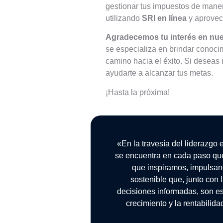
gestionar tus impuestos de maner
utilizando
SRI en línea
y aprovech
Agradecemos tu interés en nue
se especializa en brindar conocim
camino hacia el éxito. Si deseas
ayudarte a alcanzar tus metas.
¡Hasta la próxima!
«En la travesía del liderazgo 
se encuentra en cada paso qu
que inspiramos, impulsan
sostenible que, junto con
decisiones informadas, son es
crecimiento y la rentabilid