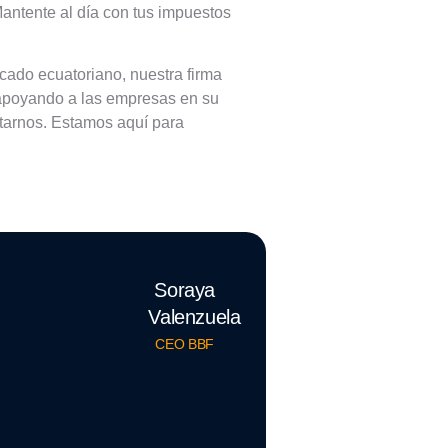
antente al día con tus impuestos
ado ecuatoriano, nuestra firma
s, apoyando a las empresas en su
ctarnos. Estamos aquí para
Soraya
Valenzuela
CEO BBF