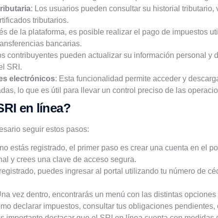
ributaria
: Los usuarios pueden consultar su historial tributario, 
ificados tributarios.
vés de la plataforma, es posible realizar el pago de impuestos u
ransferencias bancarias.
os contribuyentes pueden actualizar su información personal y 
el SRI.
s electrónicos
: Esta funcionalidad permite acceder y descarg
das, lo que es útil para llevar un control preciso de las operaci
RI en línea?
esario seguir estos pasos:
 no estás registrado, el primer paso es crear una cuenta en el po
nal y crees una clave de acceso segura.
registrado, puedes ingresar al portal utilizando tu número de 
Una vez dentro, encontrarás un menú con las distintas opciones
omo declarar impuestos, consultar tus obligaciones pendientes, 
Es importante destacar que el SRI en línea cuenta con medidas 