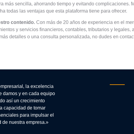
a más sencilla, ahorrando tiempo y evitando complicaciones. M
a todas las ventajas que esta plataforma tiene para ofrecer.
stro contenido.
Con más de 20 años de experiencia en el merc
ientos y servicios financieros, contables, tributarios y legale
 más detalles o una consulta personalizada, no dudes en conta
empresarial, la excelencia
e damos y en cada equipo
do así un crecimiento
 la capacidad de tomar
enciales para impulsar el
ad de nuestra empresa.»