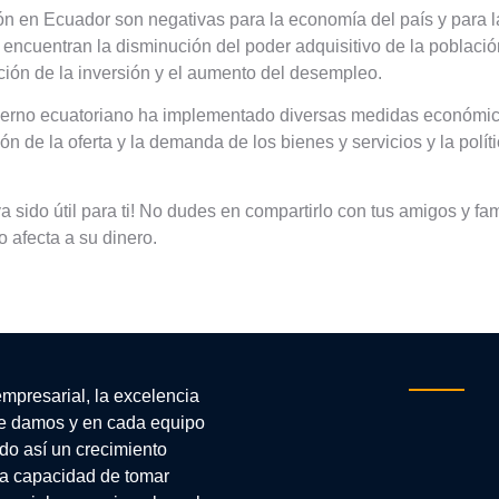
ión en Ecuador son negativas para la economía del país y para l
ncuentran la disminución del poder adquisitivo de la població
ución de la inversión y el aumento del desempleo.
obierno ecuatoriano ha implementado diversas medidas económic
ión de la oferta y la demanda de los bienes y servicios y la polí
a sido útil para ti! No dudes en compartirlo con tus amigos y f
o afecta a su dinero.
empresarial, la excelencia
e damos y en cada equipo
do así un crecimiento
 la capacidad de tomar