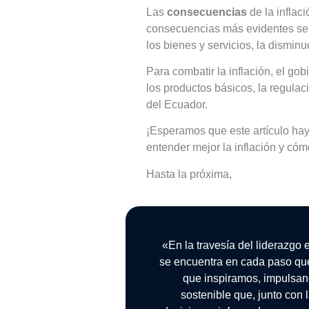
Las
consecuencias
de la inflac
consecuencias más evidentes se e
los bienes y servicios, la dismin
Para combatir la inflación, el g
los productos básicos, la regulac
del Ecuador.
¡Esperamos que este artículo hay
entender mejor la inflación y cóm
Hasta la próxima,
«En la travesía del liderazgo 
se encuentra en cada paso qu
que inspiramos, impulsan
sostenible que, junto con