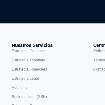
Nuestros Servicios
Centr
Estrategia Contable
Polític
Estrategia Tributaria
Términ
Estrategia Financiera
Contac
Estrategia Legal
Auditoría
Sostenibilidad (RSE)